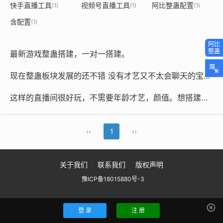
快手直播工具
视频号直播工具
阿比整蛊配置
(1)
(1)
(1)
含配置
(1)
最新游戏整蛊搭建，一对一搭建。
现在整蛊板块发展的还不错 没有才艺又不太会聊天的宝子，可以尝试整蛊赛道，整体难度不大，准备一下简单的设备就能播，收益不错
这样的直播间很好玩，不需要年龄才艺，颜值。想搭建的朋友我来帮你完成。
‹‹
1
››
关于我们
联系我们
版权声明
豫ICP备18015880号-3
登 录
注 册