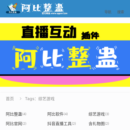


导航
搜索
首页
Tags：综艺游戏

阿比整蛊
阿比软件
综艺游戏
(4)
(4)
(3)
阿比官网
抖音直播工具
含礼物图
(2)
(2)
(2)