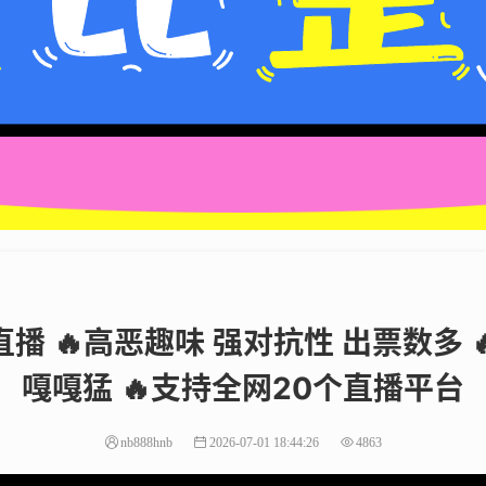
播 ​🔥高恶趣味 强对抗性 出票数多 
嘎嘎猛 ​🔥支持全网20个直播平台
nb888hnb
2026-07-01 18:44:26
4863