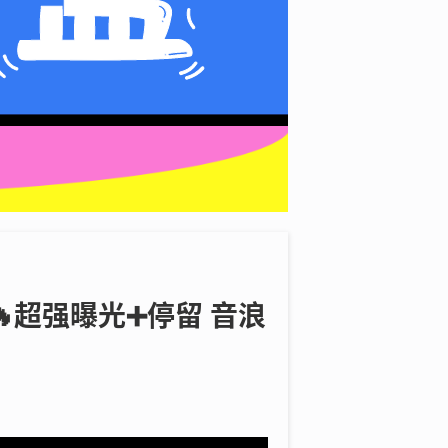
🔥超强曝光➕停留 音浪