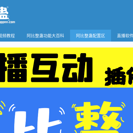
视频教程
阿比整蛊功能大百科
阿比整蛊配置区
直播软