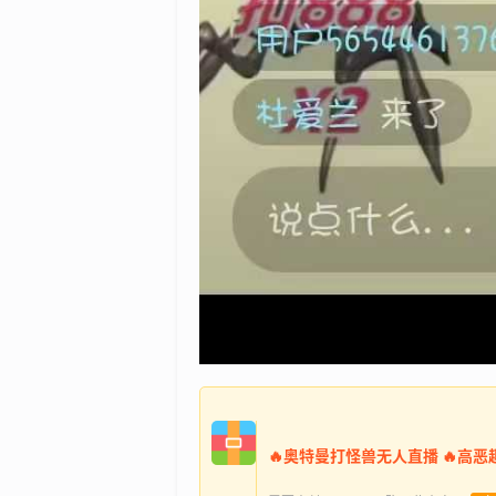
🔥奥特曼打怪兽无人直播 ​🔥高恶